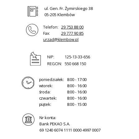
ul. Gen. Fr. Żymirskiego 38
05-205 Klembów
Telefon:
29 753 88 00
Fax:
29 777 90 85
urzad@klembow.pl
NIP:
125-13-33-656
REGON:
550 668 150
poniedziałek:
8:00 - 17:00
wtorek:
8:00 - 16:00
środa:
8:00 - 16:00
czwartek:
8:00 - 16:00
piątek:
8:00 - 15:00
Nr konta:
Bank PEKAO S.A.
69 1240 6074 1111 0000 4997 0007