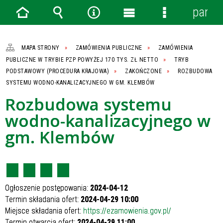
panel
Strona
Wyszukiwarka
Narzędzia
Menu
Menu
główna
główne
szczegółowe
MAPA STRONY
ZAMÓWIENIA PUBLICZNE
ZAMÓWIENIA
PUBLICZNE W TRYBIE PZP POWYŻEJ 170 TYS. ZŁ NETTO
TRYB
PODSTAWOWY (PROCEDURA KRAJOWA)
ZAKOŃCZONE
ROZBUDOWA
SYSTEMU WODNO-KANALIZACYJNEGO W GM. KLEMBÓW
Rozbudowa systemu
wodno-kanalizacyjnego w
gm. Klembów
Ogłoszenie postępowania:
2024-04-12
Termin składania ofert:
2024-04-29 10:00
Miejsce składania ofert:
https://ezamowienia.gov.pl/
Termin otwarcia ofert:
2024-04-29 11:00